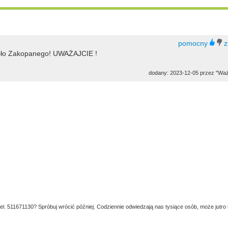
koło Zakopanego! UWAŻAJCIE !
dodany: 2023-12-05 przez "Wa
tel. 511671130? Spróbuj wrócić później. Codziennie odwiedzają nas tysiące osób, może jutro