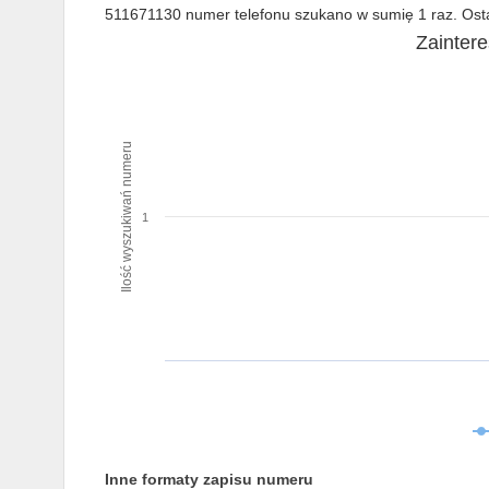
511671130 numer telefonu szukano w sumię 1 raz. Osta
Zainter
Ilość wyszukiwań numeru
1
Inne formaty zapisu numeru