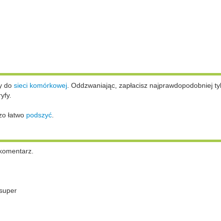
ży do
sieci komórkowej
.
Oddzwaniając, zapłacisz najprawdopodobniej ty
yfy.
zo łatwo
podszyć
.
komentarz.
super