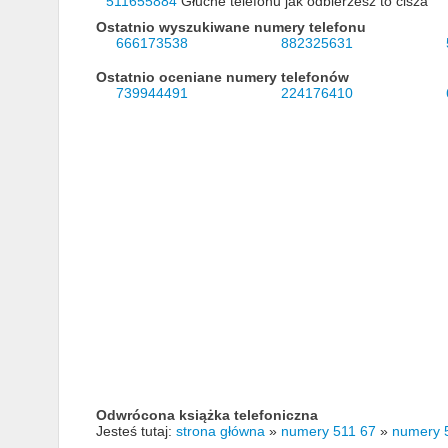
511655884
Głuche telefonu jak odbierzesz to cisza
Ostatnio wyszukiwane numery telefonu
666173538
882325631
Ostatnio oceniane numery telefonów
739944491
224176410
Odwrócona książka telefoniczna
Jesteś tutaj:
strona główna
»
numery 511 67
»
numery 