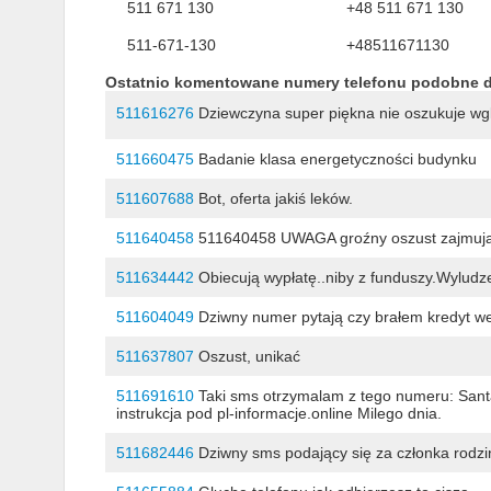
511 671 130
+48 511 671 130
511-671-130
+48511671130
Ostatnio komentowane numery telefonu podobne 
511616276
Dziewczyna super piękna nie oszukuje wgl
511660475
Badanie klasa energetyczności budynku
511607688
Bot, oferta jakiś leków.
511640458
511640458 UWAGA groźny oszust zajmujący
511634442
Obiecują wypłatę..niby z funduszy.Wyludz
511604049
Dziwny numer pytają czy brałem kredyt we
511637807
Oszust, unikać
511691610
Taki sms otrzymalam z tego numeru: Santa
instrukcja pod pl-informacje.online Milego dnia.
511682446
Dziwny sms podający się za członka rodzin