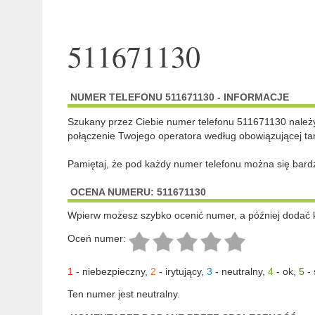
511671130
NUMER TELEFONU 511671130 - INFORMACJE
Szukany przez Ciebie numer telefonu 511671130 nale
połączenie Twojego operatora według obowiązującej tar
Pamiętaj, że pod każdy numer telefonu można się bard
OCENA NUMERU: 511671130
Wpierw możesz szybko ocenić numer, a później dodać 
Oceń numer:
1
-
niebezpieczny
,
2
-
irytujący
,
3
-
neutralny
,
4
-
ok
,
5
-
Ten numer jest neutralny.