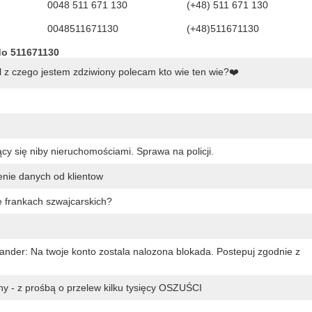
0048 511 671 130
(+48) 511 671 130
0048511671130
(+48)511671130
do 511671130
 z czego jestem zdziwiony polecam kto wie ten wie?❤️
 się niby nieruchomościami. Sprawa na policji.
enie danych od klientow
 frankach szwajcarskich?
nder: Na twoje konto zostala nalozona blokada. Postepuj zgodnie z
y - z prośbą o przelew kilku tysięcy OSZUŚCI