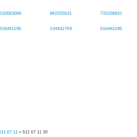
532663066
882325631
732206821
616481190
134442759
616481190
511 67 11
»
511 67 11 30