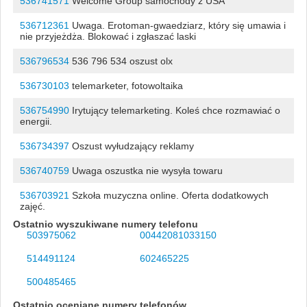
536741571
Welcome Group samochody z USA
536712361
Uwaga. Erotoman-gwaedziarz, który się umawia i
nie przyjeżdża. Blokować i zgłaszać laski
536796534
536 796 534 oszust olx
536730103
telemarketer, fotowoltaika
536754990
Irytujący telemarketing. Koleś chce rozmawiać o
energii.
536734397
Oszust wyłudzający reklamy
536740759
Uwaga oszustka nie wysyła towaru
536703921
Szkoła muzyczna online. Oferta dodatkowych
zajęć.
Ostatnio wyszukiwane numery telefonu
503975062
00442081033150
514491124
602465225
500485465
Ostatnio oceniane numery telefonów