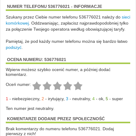
NUMER TELEFONU 536776021 - INFORMACJE
Szukany przez Ciebie numer telefonu 536776021 należy do
sieci
komórkowej
.
Oddzwaniając, zapłacisz najprawdopodobniej tylko
za połączenie Twojego operatora według obowiązującej taryfy.
Pamiętaj, że pod każdy numer telefonu można się bardzo łatwo
podszyć
.
OCENA NUMERU: 536776021
Wpierw możesz szybko ocenić numer, a później dodać
komentarz.
Oceń numer:
1
-
niebezpieczny
,
2
-
irytujący
,
3
-
neutralny
,
4
-
ok
,
5
-
super
Ten numer jest neutralny.
KOMENTARZE DODANE PRZEZ SPOŁECZNOŚĆ
Brak komentarzy do numeru telefonu 536776021. Dodaj
pierwszy z nich!