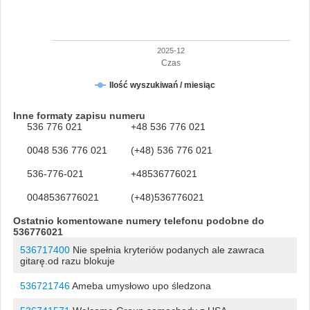
2025-12
Czas
Ilość wyszukiwań / miesiąc
Inne formaty zapisu numeru
536 776 021
+48 536 776 021
0048 536 776 021
(+48) 536 776 021
536-776-021
+48536776021
0048536776021
(+48)536776021
Ostatnio komentowane numery telefonu podobne do
536776021
536717400
Nie spełnia kryteriów podanych ale zawraca
gitarę.od razu blokuje
536721746
Ameba umysłowo upo śledzona