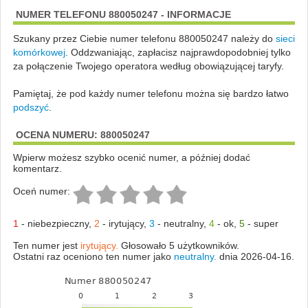
NUMER TELEFONU 880050247 - INFORMACJE
Szukany przez Ciebie numer telefonu 880050247 należy do
sieci
komórkowej
.
Oddzwaniając, zapłacisz najprawdopodobniej tylko
za połączenie Twojego operatora według obowiązującej taryfy.
Pamiętaj, że pod każdy numer telefonu można się bardzo łatwo
podszyć
.
OCENA NUMERU: 880050247
Wpierw możesz szybko ocenić numer, a później dodać
komentarz.
Oceń numer:
1
-
niebezpieczny
,
2
-
irytujący
,
3
-
neutralny
,
4
-
ok
,
5
-
super
Ten numer jest
irytujący.
Głosowało 5 użytkowników.
Ostatni raz oceniono ten numer jako
neutralny.
dnia 2026-04-16.