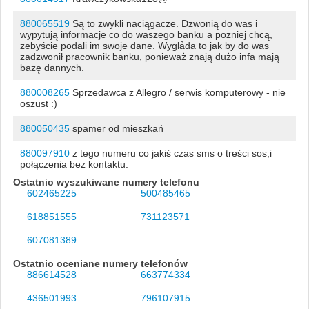
880065519
Są to zwykli naciągacze. Dzwonią do was i
wypytują informacje co do waszego banku a pozniej chcą,
zebyście podali im swoje dane. Wyglåda to jak by do was
zadzwonił pracownik banku, ponieważ znają dużo infa mają
bazę dannych.
880008265
Sprzedawca z Allegro / serwis komputerowy - nie
oszust :)
880050435
spamer od mieszkań
880097910
z tego numeru co jakiś czas sms o treści sos,i
połączenia bez kontaktu.
Ostatnio wyszukiwane numery telefonu
602465225
500485465
618851555
731123571
607081389
Ostatnio oceniane numery telefonów
886614528
663774334
436501993
796107915