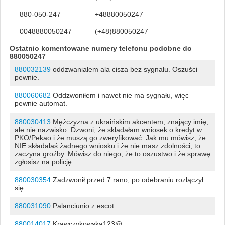
880-050-247
+48880050247
0048880050247
(+48)880050247
Ostatnio komentowane numery telefonu podobne do
880050247
880032139
oddzwaniałem ala cisza bez sygnału. Oszuści
pewnie.
880060682
Oddzwoniłem i nawet nie ma sygnału, więc
pewnie automat.
880030413
Mężczyzna z ukraińskim akcentem, znający imię,
ale nie nazwisko. Dzwoni, że składałam wniosek o kredyt w
PKO/Pekao i że muszą go zweryfikować. Jak mu mówisz, że
NIE składałaś żadnego wniosku i że nie masz zdolności, to
zaczyna groźby. Mówisz do niego, że to oszustwo i że sprawę
zgłosisz na policję...
880030354
Zadzwonił przed 7 rano, po odebraniu rozłączył
się.
880031090
Palanciunio z escot
880014017
Krawczykowska123@