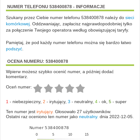
NUMER TELEFONU 538400878 - INFORMACJE
Szukany przez Ciebie numer telefonu 538400878 należy do
sieci
komórkowej
.
Oddzwaniając, zapłacisz najprawdopodobniej tylko
za połączenie Twojego operatora według obowiązującej taryfy.
Pamiętaj, że pod każdy numer telefonu można się bardzo łatwo
podszyć
.
OCENA NUMERU: 538400878
Wpierw możesz szybko ocenić numer, a później dodać
komentarz.
Oceń numer:
1
-
niebezpieczny
,
2
-
irytujący
,
3
-
neutralny
,
4
-
ok
,
5
-
super
Ten numer jest
irytujący.
Głosowało 27 użytkowników.
Ostatni raz oceniono ten numer jako
neutralny.
dnia 2022-12-05.