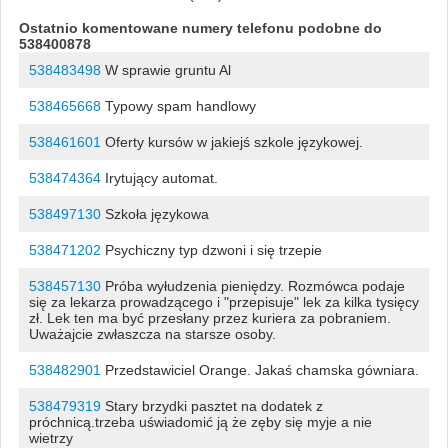
Ostatnio komentowane numery telefonu podobne do
538400878
538483498
W sprawie gruntu Al
538465668
Typowy spam handlowy
538461601
Oferty kursów w jakiejś szkole językowej.
538474364
Irytujący automat.
538497130
Szkoła językowa
538471202
Psychiczny typ dzwoni i się trzepie
538457130
Próba wyłudzenia pieniędzy. Rozmówca podaje
się za lekarza prowadzącego i "przepisuje" lek za kilka tysięcy
zł. Lek ten ma być przesłany przez kuriera za pobraniem.
Uważajcie zwłaszcza na starsze osoby.
538482901
Przedstawiciel Orange. Jakaś chamska gówniara.
538479319
Stary brzydki pasztet na dodatek z
próchnicą.trzeba uświadomić ją że zęby się myje a nie
wietrzy