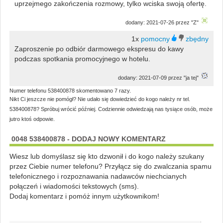
uprzejmego zakończenia rozmowy, tylko wciska swoją ofertę.
dodany: 2021-07-26 przez "Z"
1x
Zaproszenie po odbiór darmowego ekspresu do kawy
podczas spotkania promocyjnego w hotelu.
dodany: 2021-07-09 przez "ja tej"
Numer telefonu 538400878 skomentowano 7 razy.
Nikt Ci jeszcze nie pomógł? Nie udało się dowiedzieć do kogo należy nr tel.
538400878? Spróbuj wrócić później. Codziennie odwiedzają nas tysiące osób, może
jutro ktoś odpowie.
0048 538400878 - DODAJ NOWY KOMENTARZ
Wiesz lub domyślasz się kto dzwonił i do kogo należy szukany
przez Ciebie numer telefonu? Przyłącz się do zwalczania spamu
telefonicznego i rozpoznawania nadawców niechcianych
połączeń i wiadomości tekstowych (sms).
Dodaj komentarz i pomóż innym użytkownikom!