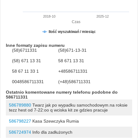
2018-10
2025-12
Czas
Ilość wyszukiwań / miesiąc
Inne formaty zapisu numeru
(58)6711331
(58)671-13-31
(58) 671 13 31
58 671 13 31
58 67 11 33 1
+48586711331
0048586711331
(+48)586711331
Ostatnio komentowane numery telefonu podobne do
586711331
586789880
Twarz jak po wypadku samochodowym.na roksie
tezz hest od 7-22:oo q wciska kit ze gdzies pracuje
586798227
Kasa Szewczyka Rumia
586724974
Info dla zadłużonych