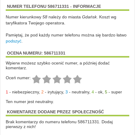
NUMER TELEFONU 586711331 - INFORMACJE
Numer kierunkowy
58
należy do miasta
Gdańsk
. Koszt wg
taryfikatora Twojego operatora.
Pamiętaj, że pod każdy numer telefonu można się bardzo łatwo
podszyć
.
OCENA NUMERU: 586711331
Wpierw możesz szybko ocenić numer, a później dodać
komentarz.
Oceń numer:
1
-
niebezpieczny
,
2
-
irytujący
,
3
-
neutralny
,
4
-
ok
,
5
-
super
Ten numer jest neutralny.
KOMENTARZE DODANE PRZEZ SPOŁECZNOŚĆ
Brak komentarzy do numeru telefonu 586711331. Dodaj
pierwszy z nich!