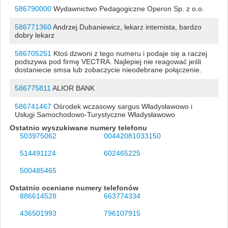
586790000
Wydawnictwo Pedagogiczne Operon Sp. z o.o.
586771360
Andrzej Dubaniewicz, lekarz internista, bardzo
dobry lekarz
586705251
Ktoś dzwoni z tego numeru i podaje się a raczej
podszywa pod firmę VECTRA. Najlepiej nie reagować jeśli
dostaniecie smsa lub zobaczycie nieodebrane połączenie.
586775811
ALIOR BANK
586741467
Ośrodek wczasowy sargus Władysławowo i
Usługi Samochodowo-Turystyczne Władysławowo
Ostatnio wyszukiwane numery telefonu
503975062
00442081033150
514491124
602465225
500485465
Ostatnio oceniane numery telefonów
886614528
663774334
436501993
796107915