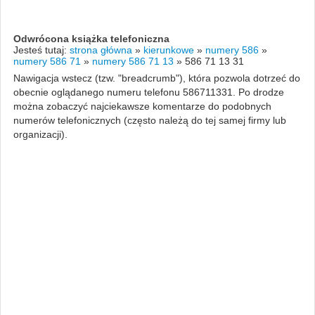
Odwrócona książka telefoniczna
Jesteś tutaj:
strona główna
»
kierunkowe
»
numery 586
»
numery 586 71
»
numery 586 71 13
»
586 71 13 31
Nawigacja wstecz (tzw. "breadcrumb"), która pozwola dotrzeć do
obecnie oglądanego numeru telefonu 586711331. Po drodze
można zobaczyć najciekawsze komentarze do podobnych
numerów telefonicznych (często należą do tej samej firmy lub
organizacji).