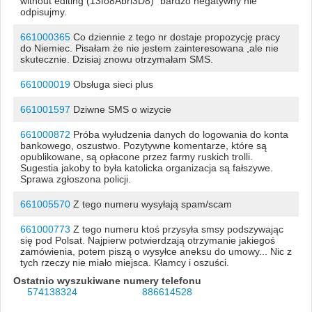
without editing (13fo8Abrl3D8)" bardzo negatywny nie
odpisujmy.
661000365
Co dziennie z tego nr dostaje propozycję pracy
do Niemiec. Pisałam że nie jestem zainteresowana ,ale nie
skutecznie. Dzisiaj znowu otrzymałam SMS.
661000019
Obsługa sieci plus
661001597
Dziwne SMS o wizycie
661000872
Próba wyłudzenia danych do logowania do konta
bankowego, oszustwo. Pozytywne komentarze, które są
opublikowane, są opłacone przez farmy ruskich trolli.
Sugestia jakoby to była katolicka organizacja są fałszywe.
Sprawa zgłoszona policji.
661005570
Z tego numeru wysyłają spam/scam
661000773
Z tego numeru ktoś przysyła smsy podszywając
się pod Polsat. Najpierw potwierdzają otrzymanie jakiegoś
zamówienia, potem piszą o wysyłce aneksu do umowy... Nic z
tych rzeczy nie miało miejsca. Kłamcy i oszuści.
Ostatnio wyszukiwane numery telefonu
574138324
886614528