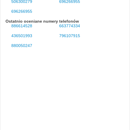
506300279
696266955
696266955
Ostatnio oceniane numery telefonów
886614528
663774334
436501993
796107915
880050247