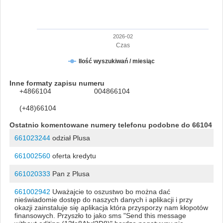
2026-02
Czas
Ilość wyszukiwań / miesiąc
Inne formaty zapisu numeru
+4866104
004866104
(+48)66104
Ostatnio komentowane numery telefonu podobne do 66104
661023244
odział Plusa
661002560
oferta kredytu
661020333
Pan z Plusa
661002942
Uważajcie to oszustwo bo można dać
nieświadomie dostęp do naszych danych i aplikacji i przy
okazji zainstaluje się aplikacja która przysporzy nam kłopotów
finansowych. Przyszło to jako sms "Send this message