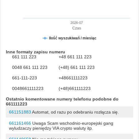
2026-07
Czas
Ilość wyszukiwań / miesiąc
Inne formaty zapisu numeru
661 111 223
+48 661 111 223
0048 661 111 223
(+48) 661 111 223
661-111-223
+48661111223
0048661111223
(+48)661111223
Ostatnio komentowane numery telefonu podobne do
661111223
661151883
Automat, od razu po odebraniu rozłącza się.
661161466
Uwaga Scam wschodnio-europejski gang
wyludzaczy pieniędzy VIA crypto waluty itp.