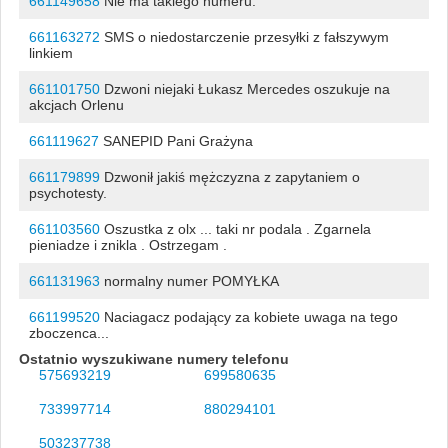
661149658
Nie ma takiego numeru.
661163272
SMS o niedostarczenie przesyłki z fałszywym
linkiem
661101750
Dzwoni niejaki Łukasz Mercedes oszukuje na
akcjach Orlenu
661119627
SANEPID Pani Grażyna
661179899
Dzwonił jakiś mężczyzna z zapytaniem o
psychotesty.
661103560
Oszustka z olx ... taki nr podala . Zgarnela
pieniadze i znikla . Ostrzegam .
661131963
normalny numer POMYŁKA
661199520
Naciagacz podający za kobiete uwaga na tego
zboczenca...
Ostatnio wyszukiwane numery telefonu
575693219
699580635
733997714
880294101
503237738