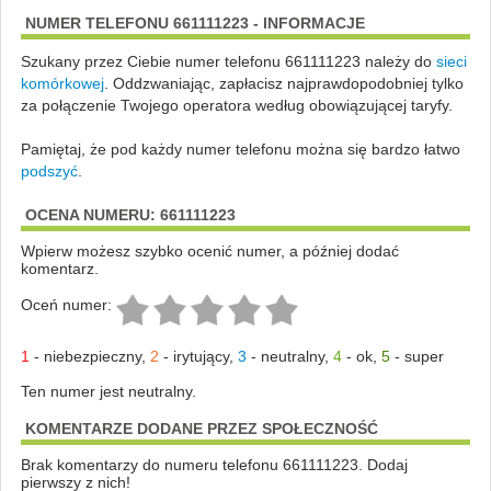
NUMER TELEFONU 661111223 - INFORMACJE
Szukany przez Ciebie numer telefonu 661111223 należy do
sieci
komórkowej
.
Oddzwaniając, zapłacisz najprawdopodobniej tylko
za połączenie Twojego operatora według obowiązującej taryfy.
Pamiętaj, że pod każdy numer telefonu można się bardzo łatwo
podszyć
.
OCENA NUMERU: 661111223
Wpierw możesz szybko ocenić numer, a później dodać
komentarz.
Oceń numer:
1
-
niebezpieczny
,
2
-
irytujący
,
3
-
neutralny
,
4
-
ok
,
5
-
super
Ten numer jest neutralny.
KOMENTARZE DODANE PRZEZ SPOŁECZNOŚĆ
Brak komentarzy do numeru telefonu 661111223. Dodaj
pierwszy z nich!