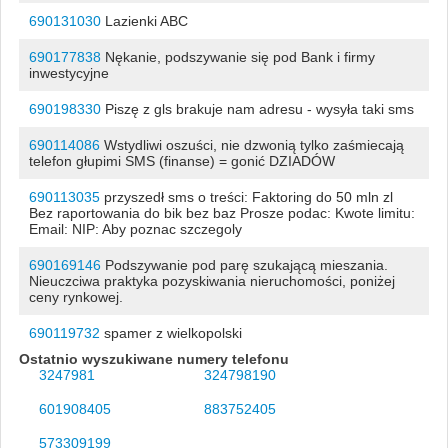
690131030
Lazienki ABC
690177838
Nękanie, podszywanie się pod Bank i firmy
inwestycyjne
690198330
Piszę z gls brakuje nam adresu - wysyła taki sms
690114086
Wstydliwi oszuści, nie dzwonią tylko zaśmiecają
telefon głupimi SMS (finanse) = gonić DZIADÓW
690113035
przyszedł sms o treści: Faktoring do 50 mln zl
Bez raportowania do bik bez baz Prosze podac: Kwote limitu:
Email: NIP: Aby poznac szczegoly
690169146
Podszywanie pod parę szukającą mieszania.
Nieuczciwa praktyka pozyskiwania nieruchomości, poniżej
ceny rynkowej.
690119732
spamer z wielkopolski
Ostatnio wyszukiwane numery telefonu
3247981
324798190
601908405
883752405
573309199