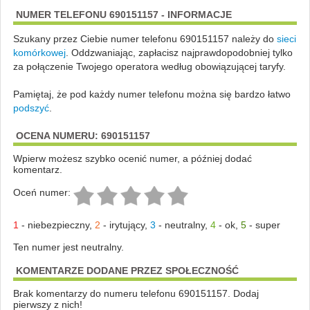
NUMER TELEFONU 690151157 - INFORMACJE
Szukany przez Ciebie numer telefonu 690151157 należy do
sieci
komórkowej
.
Oddzwaniając, zapłacisz najprawdopodobniej tylko
za połączenie Twojego operatora według obowiązującej taryfy.
Pamiętaj, że pod każdy numer telefonu można się bardzo łatwo
podszyć
.
OCENA NUMERU: 690151157
Wpierw możesz szybko ocenić numer, a później dodać
komentarz.
Oceń numer:
1
-
niebezpieczny
,
2
-
irytujący
,
3
-
neutralny
,
4
-
ok
,
5
-
super
Ten numer jest neutralny.
KOMENTARZE DODANE PRZEZ SPOŁECZNOŚĆ
Brak komentarzy do numeru telefonu 690151157. Dodaj
pierwszy z nich!