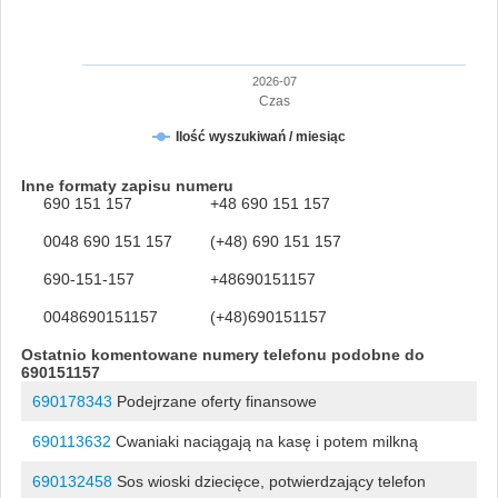
2026-07
Czas
Ilość wyszukiwań / miesiąc
Inne formaty zapisu numeru
690 151 157
+48 690 151 157
0048 690 151 157
(+48) 690 151 157
690-151-157
+48690151157
0048690151157
(+48)690151157
Ostatnio komentowane numery telefonu podobne do
690151157
690178343
Podejrzane oferty finansowe
690113632
Cwaniaki naciągają na kasę i potem milkną
690132458
Sos wioski dziecięce, potwierdzający telefon