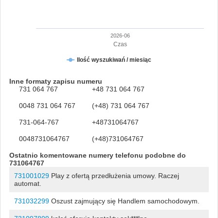
2026-06
Czas
Ilość wyszukiwań / miesiąc
Inne formaty zapisu numeru
731 064 767
+48 731 064 767
0048 731 064 767
(+48) 731 064 767
731-064-767
+48731064767
0048731064767
(+48)731064767
Ostatnio komentowane numery telefonu podobne do
731064767
731001029
Play z ofertą przedłużenia umowy. Raczej
automat.
731032299
Oszust zajmujący się Handlem samochodowym.