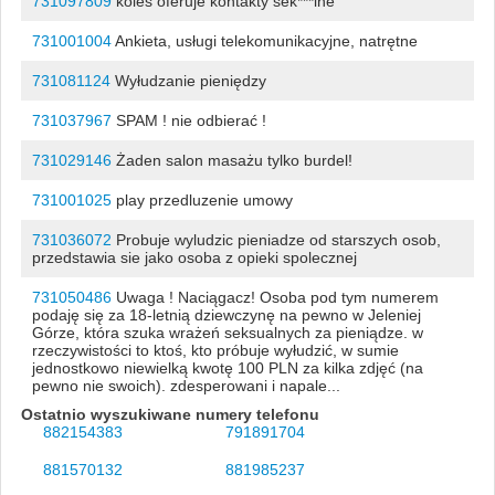
731097809
koleś oferuje kontakty sek***lne
731001004
Ankieta, usługi telekomunikacyjne, natrętne
731081124
Wyłudzanie pieniędzy
731037967
SPAM ! nie odbierać !
731029146
Żaden salon masażu tylko burdel!
731001025
play przedluzenie umowy
731036072
Probuje wyludzic pieniadze od starszych osob,
przedstawia sie jako osoba z opieki spolecznej
731050486
Uwaga ! Naciągacz! Osoba pod tym numerem
podaję się za 18-letnią dziewczynę na pewno w Jeleniej
Górze, która szuka wrażeń seksualnych za pieniądze. w
rzeczywistości to ktoś, kto próbuje wyłudzić, w sumie
jednostkowo niewielką kwotę 100 PLN za kilka zdjęć (na
pewno nie swoich). zdesperowani i napale...
Ostatnio wyszukiwane numery telefonu
882154383
791891704
881570132
881985237