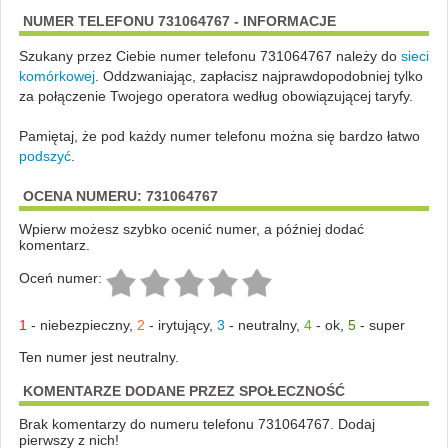
NUMER TELEFONU 731064767 - INFORMACJE
Szukany przez Ciebie numer telefonu 731064767 należy do
sieci
komórkowej
.
Oddzwaniając, zapłacisz najprawdopodobniej tylko
za połączenie Twojego operatora według obowiązującej taryfy.
Pamiętaj, że pod każdy numer telefonu można się bardzo łatwo
podszyć
.
OCENA NUMERU: 731064767
Wpierw możesz szybko ocenić numer, a później dodać
komentarz.
Oceń numer:
1
-
niebezpieczny
,
2
-
irytujący
,
3
-
neutralny
,
4
-
ok
,
5
-
super
Ten numer jest neutralny.
KOMENTARZE DODANE PRZEZ SPOŁECZNOŚĆ
Brak komentarzy do numeru telefonu 731064767. Dodaj
pierwszy z nich!