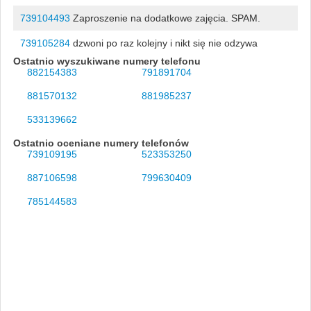
739104493
Zaproszenie na dodatkowe zajęcia. SPAM.
739105284
dzwoni po raz kolejny i nikt się nie odzywa
Ostatnio wyszukiwane numery telefonu
882154383
791891704
881570132
881985237
533139662
Ostatnio oceniane numery telefonów
739109195
523353250
887106598
799630409
785144583