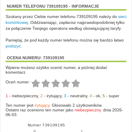
NUMER TELEFONU 739109195 - INFORMACJE
Szukany przez Ciebie numer telefonu 739109195 należy do
sieci
komórkowej
.
Oddzwaniając, zapłacisz najprawdopodobniej tylko
za połączenie Twojego operatora według obowiązującej taryfy.
Pamiętaj, że pod każdy numer telefonu można się bardzo łatwo
podszyć
.
OCENA NUMERU: 739109195
Wpierw możesz szybko ocenić numer, a później dodać
komentarz.
Oceń numer:
1
-
niebezpieczny
,
2
-
irytujący
,
3
-
neutralny
,
4
-
ok
,
5
-
super
Ten numer jest
irytujący.
Głosowało 2 użytkowników.
Ostatni raz oceniono ten numer jako
niebezpieczny.
dnia 2026-
06-03.