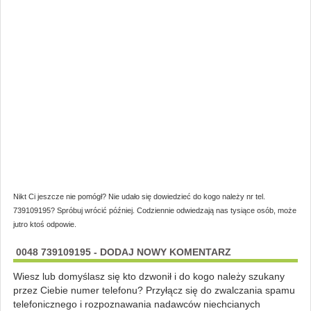
Nikt Ci jeszcze nie pomógł? Nie udało się dowiedzieć do kogo należy nr tel.
739109195? Spróbuj wrócić później. Codziennie odwiedzają nas tysiące osób, może
jutro ktoś odpowie.
0048 739109195 - DODAJ NOWY KOMENTARZ
Wiesz lub domyślasz się kto dzwonił i do kogo należy szukany
przez Ciebie numer telefonu? Przyłącz się do zwalczania spamu
telefonicznego i rozpoznawania nadawców niechcianych