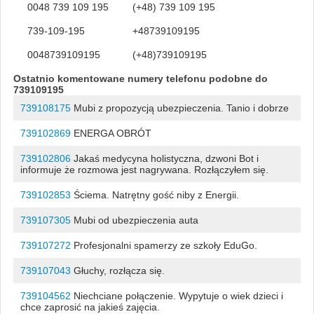
0048 739 109 195
(+48) 739 109 195
739-109-195
+48739109195
0048739109195
(+48)739109195
Ostatnio komentowane numery telefonu podobne do
739109195
739108175
Mubi z propozycją ubezpieczenia. Tanio i dobrze
739102869
ENERGA OBRÓT
739102806
Jakaś medycyna holistyczna, dzwoni Bot i
informuje że rozmowa jest nagrywana. Rozłączyłem się.
739102853
Ściema. Natrętny gość niby z Energii.
739107305
Mubi od ubezpieczenia auta
739107272
Profesjonalni spamerzy ze szkoły EduGo.
739107043
Głuchy, rozłącza się.
739104562
Niechciane połączenie. Wypytuje o wiek dzieci i
chce zaprosić na jakieś zajęcia.