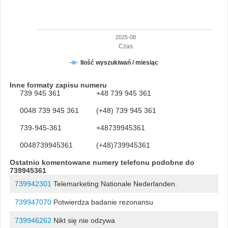
2025-08
Czas
Ilość wyszukiwań / miesiąc
Inne formaty zapisu numeru
739 945 361
+48 739 945 361
0048 739 945 361
(+48) 739 945 361
739-945-361
+48739945361
0048739945361
(+48)739945361
Ostatnio komentowane numery telefonu podobne do
739945361
739942301
Telemarketing Nationale Nederlanden.
739947070
Potwierdza badanie rezonansu
739946262
Nikt się nie odzywa