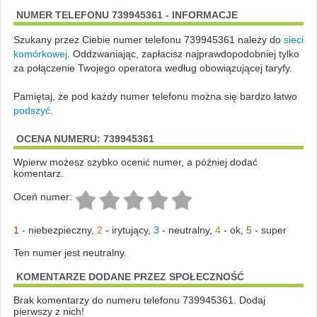
NUMER TELEFONU 739945361 - INFORMACJE
Szukany przez Ciebie numer telefonu 739945361 należy do
sieci
komórkowej
.
Oddzwaniając, zapłacisz najprawdopodobniej tylko
za połączenie Twojego operatora według obowiązującej taryfy.
Pamiętaj, że pod każdy numer telefonu można się bardzo łatwo
podszyć
.
OCENA NUMERU: 739945361
Wpierw możesz szybko ocenić numer, a później dodać
komentarz.
Oceń numer:
1
-
niebezpieczny
,
2
-
irytujący
,
3
-
neutralny
,
4
-
ok
,
5
-
super
Ten numer jest neutralny.
KOMENTARZE DODANE PRZEZ SPOŁECZNOŚĆ
Brak komentarzy do numeru telefonu 739945361. Dodaj
pierwszy z nich!