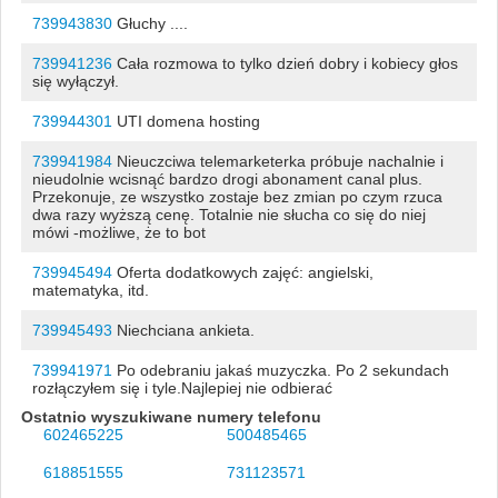
739943830
Głuchy ....
739941236
Cała rozmowa to tylko dzień dobry i kobiecy głos
się wyłączył.
739944301
UTI domena hosting
739941984
Nieuczciwa telemarketerka próbuje nachalnie i
nieudolnie wcisnąć bardzo drogi abonament canal plus.
Przekonuje, ze wszystko zostaje bez zmian po czym rzuca
dwa razy wyższą cenę. Totalnie nie słucha co się do niej
mówi -możliwe, że to bot
739945494
Oferta dodatkowych zajęć: angielski,
matematyka, itd.
739945493
Niechciana ankieta.
739941971
Po odebraniu jakaś muzyczka. Po 2 sekundach
rozłączyłem się i tyle.Najlepiej nie odbierać
Ostatnio wyszukiwane numery telefonu
602465225
500485465
618851555
731123571