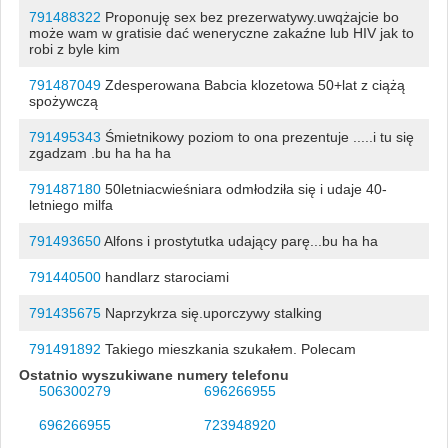
791488322
Proponuję sex bez prezerwatywy.uwqżajcie bo
może wam w gratisie dać weneryczne zakaźne lub HIV jak to
robi z byle kim
791487049
Zdesperowana Babcia klozetowa 50+lat z ciążą
spożywczą
791495343
Śmietnikowy poziom to ona prezentuje .....i tu się
zgadzam .bu ha ha ha
791487180
50letniacwieśniara odmłodziła się i udaje 40-
letniego milfa
791493650
Alfons i prostytutka udający parę...bu ha ha
791440500
handlarz starociami
791435675
Naprzykrza się.uporczywy stalking
791491892
Takiego mieszkania szukałem. Polecam
Ostatnio wyszukiwane numery telefonu
506300279
696266955
696266955
723948920