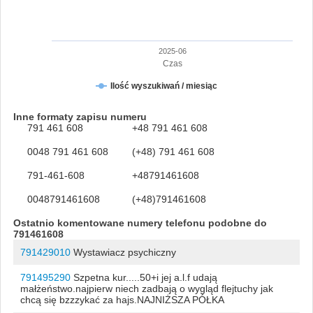
2025-06
Czas
Ilość wyszukiwań / miesiąc
Inne formaty zapisu numeru
791 461 608
+48 791 461 608
0048 791 461 608
(+48) 791 461 608
791-461-608
+48791461608
0048791461608
(+48)791461608
Ostatnio komentowane numery telefonu podobne do
791461608
791429010
Wystawiacz psychiczny
791495290
Szpetna kur.....50+i jej a.l.f udają
małżeństwo.najpierw niech zadbają o wygląd flejtuchy jak
chcą się bzzzykać za hajs.NAJNIŻSZA PÓŁKA