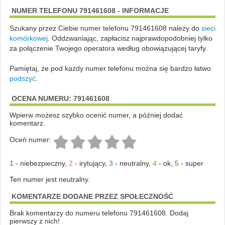
NUMER TELEFONU 791461608 - INFORMACJE
Szukany przez Ciebie numer telefonu 791461608 należy do
sieci
komórkowej
.
Oddzwaniając, zapłacisz najprawdopodobniej tylko
za połączenie Twojego operatora według obowiązującej taryfy.
Pamiętaj, że pod każdy numer telefonu można się bardzo łatwo
podszyć
.
OCENA NUMERU: 791461608
Wpierw możesz szybko ocenić numer, a później dodać
komentarz.
Oceń numer:
1
-
niebezpieczny
,
2
-
irytujący
,
3
-
neutralny
,
4
-
ok
,
5
-
super
Ten numer jest neutralny.
KOMENTARZE DODANE PRZEZ SPOŁECZNOŚĆ
Brak komentarzy do numeru telefonu 791461608. Dodaj
pierwszy z nich!