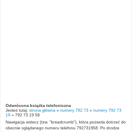
Odwrócona książka telefoniczna
Jesteś tutaj:
strona główna
»
numery 792 73
»
numery 792 73
19
»
792 73 19 58
Nawigacja wstecz (tzw. "breadcrumb"), która pozwola dotrzeć do
obecnie oglądanego numeru telefonu 792731958. Po drodze