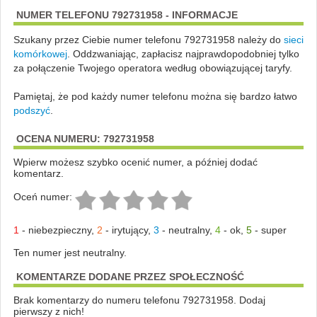
NUMER TELEFONU 792731958 - INFORMACJE
Szukany przez Ciebie numer telefonu 792731958 należy do
sieci
komórkowej
.
Oddzwaniając, zapłacisz najprawdopodobniej tylko
za połączenie Twojego operatora według obowiązującej taryfy.
Pamiętaj, że pod każdy numer telefonu można się bardzo łatwo
podszyć
.
OCENA NUMERU: 792731958
Wpierw możesz szybko ocenić numer, a później dodać
komentarz.
Oceń numer:
1
-
niebezpieczny
,
2
-
irytujący
,
3
-
neutralny
,
4
-
ok
,
5
-
super
Ten numer jest neutralny.
KOMENTARZE DODANE PRZEZ SPOŁECZNOŚĆ
Brak komentarzy do numeru telefonu 792731958. Dodaj
pierwszy z nich!