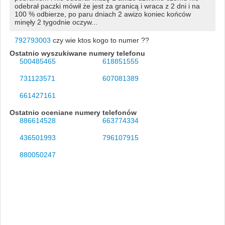
odebrał paczki mówił że jest za granicą i wraca z 2 dni i na
100 % odbierze, po paru dniach 2 awizo koniec końców
minęły 2 tygodnie oczyw...
792793003
czy wie ktos kogo to numer ??
Ostatnio wyszukiwane numery telefonu
500485465
618851555
731123571
607081389
661427161
Ostatnio oceniane numery telefonów
886614528
663774334
436501993
796107915
880050247