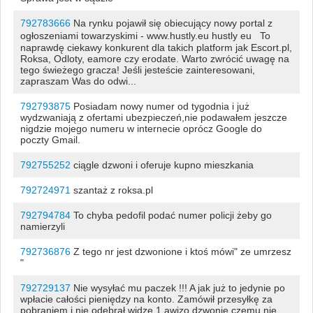
792783666
Na rynku pojawił się obiecujący nowy portal z
ogłoszeniami towarzyskimi - www.hustly.eu hustly eu To
naprawdę ciekawy konkurent dla takich platform jak Escort.pl,
Roksa, Odloty, eamore czy erodate. Warto zwrócić uwagę na
tego świeżego gracza! Jeśli jesteście zainteresowani,
zapraszam Was do odwi...
792793875
Posiadam nowy numer od tygodnia i już
wydzwaniają z ofertami ubezpieczeń,nie podawałem jeszcze
nigdzie mojego numeru w internecie oprócz Google do
poczty Gmail.
792755252
ciągle dzwoni i oferuje kupno mieszkania
792724971
szantaż z roksa.pl
792794784
To chyba pedofil podać numer policji żeby go
namierzyli
792736876
Z tego nr jest dzwonione i ktoś mówi" ze umrzesz
"
792729137
Nie wysyłać mu paczek !!! A jak już to jedynie po
wpłacie całości pieniędzy na konto. Zamówił przesyłkę za
pobraniem i nie odebrał widzę 1 awizo dzwonie czemu nie