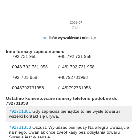
2025-07
Czas
Ilość wyszukiwań / miesiąc
Inne formaty zapisu numeru
792 731 958
+48 792 731 958
0048 792 731 958
(+48) 792 731 958
792-731-958
+48792731958
0048792731958
(+48)792731958
Ostatnio komentowane numery telefonu podobne do
792731958
792701381
Gdy zapłacisz pieniądze to nie wyśle towaru i
wszelki kontakt się urywa.
792731333
Oszust. Wyłudzać pieniędzy Na allegro Uważajcie
na niego. Cwaniak chce zwrot kasy bez odsyłania towaru
Sprawa jest w sądzie