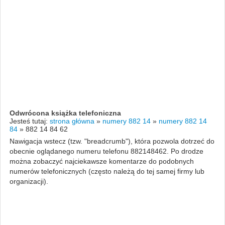
Odwrócona książka telefoniczna
Jesteś tutaj:
strona główna
»
numery 882 14
»
numery 882 14
84
»
882 14 84 62
Nawigacja wstecz (tzw. "breadcrumb"), która pozwola dotrzeć do
obecnie oglądanego numeru telefonu 882148462. Po drodze
można zobaczyć najciekawsze komentarze do podobnych
numerów telefonicznych (często należą do tej samej firmy lub
organizacji).