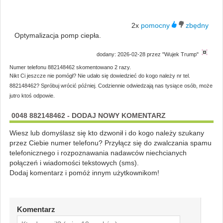
2x
Optymalizacja pomp ciepła.
dodany: 2026-02-28 przez "Wujek Trump"
Numer telefonu 882148462 skomentowano 2 razy.
Nikt Ci jeszcze nie pomógł? Nie udało się dowiedzieć do kogo należy nr tel.
882148462? Spróbuj wrócić później. Codziennie odwiedzają nas tysiące osób, może
jutro ktoś odpowie.
0048 882148462 - DODAJ NOWY KOMENTARZ
Wiesz lub domyślasz się kto dzwonił i do kogo należy szukany
przez Ciebie numer telefonu? Przyłącz się do zwalczania spamu
telefonicznego i rozpoznawania nadawców niechcianych
połączeń i wiadomości tekstowych (sms).
Dodaj komentarz i pomóż innym użytkownikom!
Komentarz