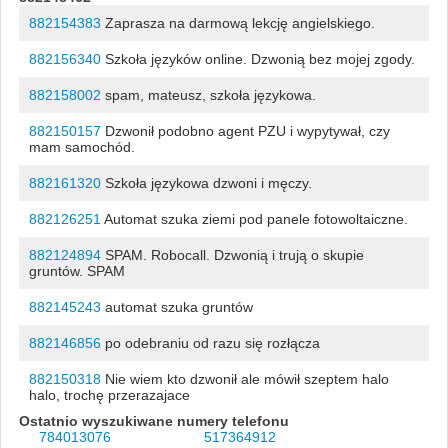
882154383
Zaprasza na darmową lekcję angielskiego.
882156340
Szkoła języków online. Dzwonią bez mojej zgody.
882158002
spam, mateusz, szkoła językowa.
882150157
Dzwonił podobno agent PZU i wypytywał, czy
mam samochód.
882161320
Szkoła językowa dzwoni i męczy.
882126251
Automat szuka ziemi pod panele fotowoltaiczne.
882124894
SPAM. Robocall. Dzwonią i trują o skupie
gruntów. SPAM
882145243
automat szuka gruntów
882146856
po odebraniu od razu się rozłącza
882150318
Nie wiem kto dzwonił ale mówił szeptem halo
halo, trochę przerazajace
Ostatnio wyszukiwane numery telefonu
784013076
517364912