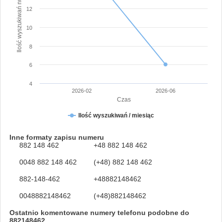
Ilość wyszukiwań numeru
12
10
8
6
4
2026-02
2026-06
Czas
Ilość wyszukiwań / miesiąc
Inne formaty zapisu numeru
882 148 462
+48 882 148 462
0048 882 148 462
(+48) 882 148 462
882-148-462
+48882148462
0048882148462
(+48)882148462
Ostatnio komentowane numery telefonu podobne do
882148462