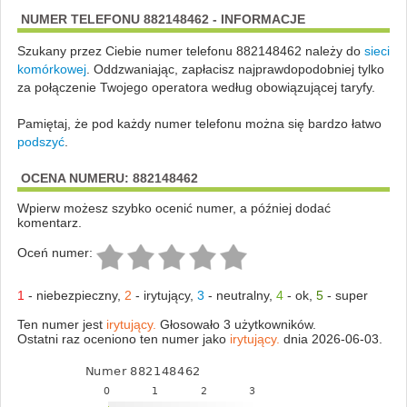
NUMER TELEFONU 882148462 - INFORMACJE
Szukany przez Ciebie numer telefonu 882148462 należy do
sieci
komórkowej
.
Oddzwaniając, zapłacisz najprawdopodobniej tylko
za połączenie Twojego operatora według obowiązującej taryfy.
Pamiętaj, że pod każdy numer telefonu można się bardzo łatwo
podszyć
.
OCENA NUMERU: 882148462
Wpierw możesz szybko ocenić numer, a później dodać
komentarz.
Oceń numer:
1
-
niebezpieczny
,
2
-
irytujący
,
3
-
neutralny
,
4
-
ok
,
5
-
super
Ten numer jest
irytujący.
Głosowało 3 użytkowników.
Ostatni raz oceniono ten numer jako
irytujący.
dnia 2026-06-03.