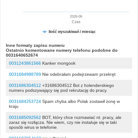
2026-06
Czas
Ilość wyszukiwań / miesiąc
Inne formaty zapisu numeru
Ostatnio komentowane numery telefonu podobne do
0031640652674
0031243861566
Kanker mongook
0031684988789
Nie odebrałam podejrzewam przekręt
0031686304512
+31686304512 Bot z holenderskiego
numeru podszywający się pod rekrutację do pracy.
0031684253724
Spam chyba albo Polak zostawił żonę w
kraju
0031685092562
BOT, który chce rozmawiać nt. pracy, ale
zaraz się rozłącza. Nie wiem, czy nie instaluje się w taki
sposób wirus w telefonie.