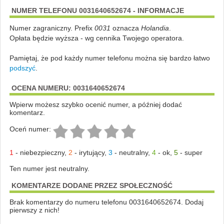
NUMER TELEFONU 0031640652674 - INFORMACJE
Numer zagraniczny. Prefix
0031
oznacza
Holandia
.
Opłata będzie wyższa - wg cennika Twojego operatora.
Pamiętaj, że pod każdy numer telefonu można się bardzo łatwo
podszyć
.
OCENA NUMERU: 0031640652674
Wpierw możesz szybko ocenić numer, a później dodać
komentarz.
Oceń numer:
1
-
niebezpieczny
,
2
-
irytujący
,
3
-
neutralny
,
4
-
ok
,
5
-
super
Ten numer jest neutralny.
KOMENTARZE DODANE PRZEZ SPOŁECZNOŚĆ
Brak komentarzy do numeru telefonu 0031640652674. Dodaj
pierwszy z nich!