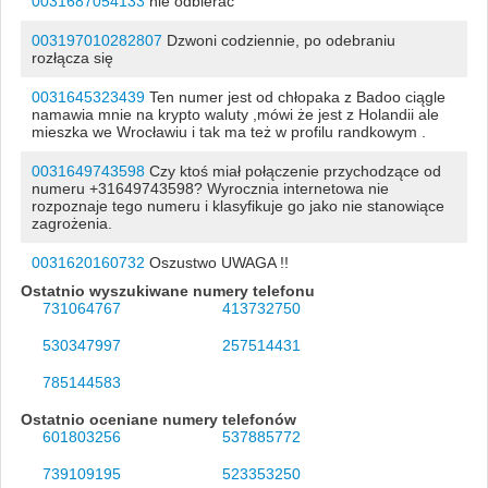
0031687054133
nie odbierać
003197010282807
Dzwoni codziennie, po odebraniu
rozłącza się
0031645323439
Ten numer jest od chłopaka z Badoo ciągle
namawia mnie na krypto waluty ,mówi że jest z Holandii ale
mieszka we Wrocławiu i tak ma też w profilu randkowym .
0031649743598
Czy ktoś miał połączenie przychodzące od
numeru +31649743598? Wyrocznia internetowa nie
rozpoznaje tego numeru i klasyfikuje go jako nie stanowiące
zagrożenia.
0031620160732
Oszustwo UWAGA !!
Ostatnio wyszukiwane numery telefonu
731064767
413732750
530347997
257514431
785144583
Ostatnio oceniane numery telefonów
601803256
537885772
739109195
523353250