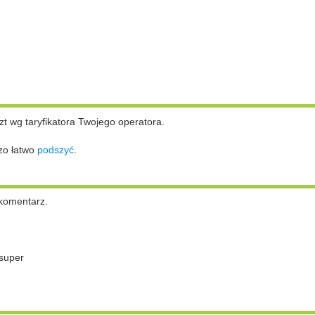
zt wg taryfikatora Twojego operatora.
zo łatwo
podszyć
.
komentarz.
super