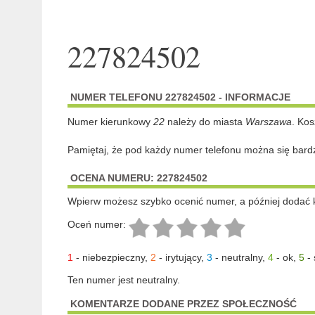
227824502
NUMER TELEFONU 227824502 - INFORMACJE
Numer kierunkowy
22
należy do miasta
Warszawa
. Kos
Pamiętaj, że pod każdy numer telefonu można się bard
OCENA NUMERU: 227824502
Wpierw możesz szybko ocenić numer, a później dodać 
Oceń numer:
1
-
niebezpieczny
,
2
-
irytujący
,
3
-
neutralny
,
4
-
ok
,
5
-
Ten numer jest neutralny.
KOMENTARZE DODANE PRZEZ SPOŁECZNOŚĆ