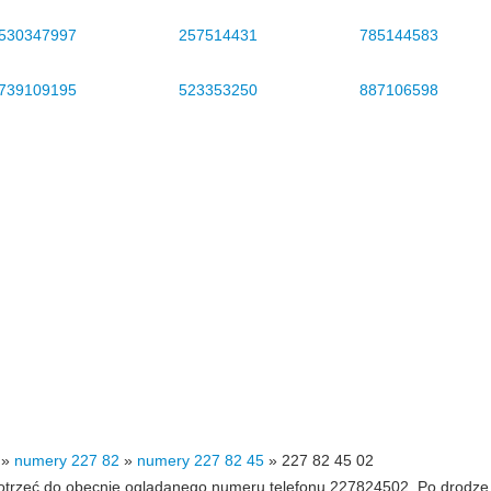
530347997
257514431
785144583
739109195
523353250
887106598
»
numery 227 82
»
numery 227 82 45
»
227 82 45 02
 dotrzeć do obecnie oglądanego numeru telefonu 227824502. Po drodz