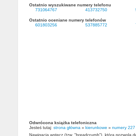
Ostatnio wyszukiwane numery telefonu
731064767
413732750
Ostatnio oceniane numery telefonów
601803256
537885772
Odwrócona książka telefoniczna
Jesteś tutaj:
strona główna
»
kierunkowe
»
numery 227
Nawigacja wstecz (tzw. "breadcrumb"), która pozwola