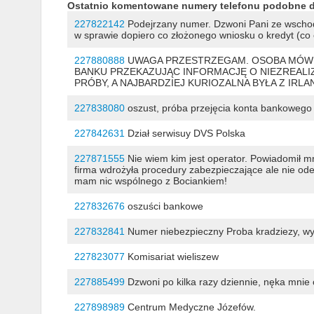
Ostatnio komentowane numery telefonu podobne 
227822142
Podejrzany numer. Dzwoni Pani ze wschodn
w sprawie dopiero co złożonego wniosku o kredyt (co
227880888
UWAGA PRZESTRZEGAM. OSOBA MÓWIĄ
BANKU PRZEKAZUJĄC INFORMACJĘ O NIEZREALIZ
PRÓBY, A NAJBARDZIEJ KURIOZALNA BYŁA Z IRL
227838080
oszust, próba przejęcia konta bankowego
227842631
Dział serwisuy DVS Polska
227871555
Nie wiem kim jest operator. Powiadomił m
firma wdrożyła procedury zabezpieczające ale nie odez
mam nic wspólnego z Bociankiem!
227832676
oszuści bankowe
227832841
Numer niebezpieczny Proba kradziezy, w
227823077
Komisariat wieliszew
227885499
Dzwoni po kilka razy dziennie, nęka mnie o
227898989
Centrum Medyczne Józefów.