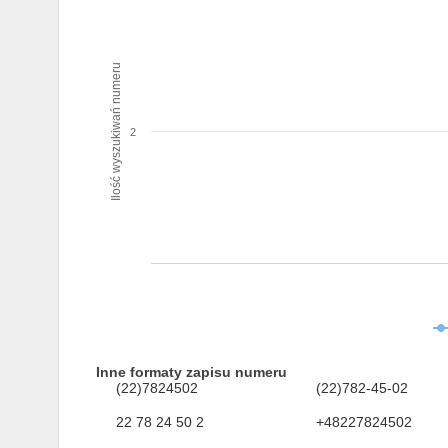
Ilość wyszukiwań numeru
2
Inne formaty zapisu numeru
(22)7824502
(22)782-45-02
22 78 24 50 2
+48227824502