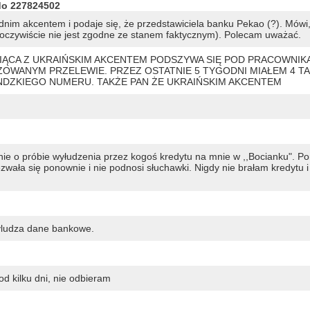
do 227824502
im akcentem i podaje się, że przedstawiciela banku Pekao (?). Mówi,
 oczywiście nie jest zgodne ze stanem faktycznym). Polecam uważać.
CA Z UKRAIŃSKIM AKCENTEM PODSZYWA SIĘ POD PRACOWNIK
OWANYM PRZELEWIE. PRZEZ OSTATNIE 5 TYGODNI MIAŁEM 4 TA
ANDZKIEGO NUMERU. TAKŻE PAN ŻE UKRAIŃSKIM AKCENTEM
nie o próbie wyłudzenia przez kogoś kredytu na mnie w ,,Bocianku". P
wała się ponownie i nie podnosi słuchawki. Nigdy nie brałam kredytu i
yludza dane bankowe.
d kilku dni, nie odbieram