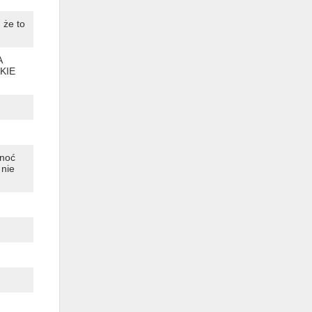
 że to
A
KIE
onoć
 nie