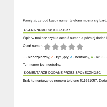
Pamiętaj, że pod każdy numer telefonu można się bard
OCENA NUMERU: 511651057
Wpierw możesz szybko ocenić numer, a później dodać 
Oceń numer:
1
-
niebezpieczny
,
2
-
irytujący
,
3
-
neutralny
,
4
-
ok
,
5
-
Ten numer jest neutralny.
KOMENTARZE DODANE PRZEZ SPOŁECZNOŚĆ
Brak komentarzy do numeru telefonu 511651057. Dodaj 