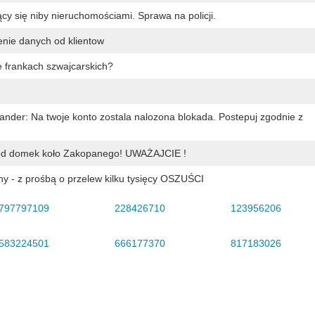
 się niby nieruchomościami. Sprawa na policji.
enie danych od klientow
 frankach szwajcarskich?
nder: Na twoje konto zostala nalozona blokada. Postepuj zgodnie z
pod domek koło Zakopanego! UWAŻAJCIE !
y - z prośbą o przelew kilku tysięcy OSZUŚCI
797797109
228426710
123956206
583224501
666177370
817183026