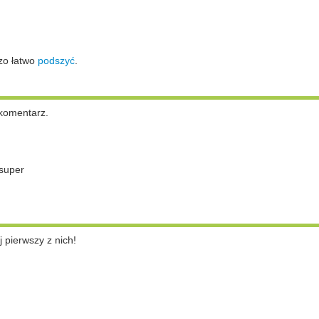
zo łatwo
podszyć
.
komentarz.
super
pierwszy z nich!