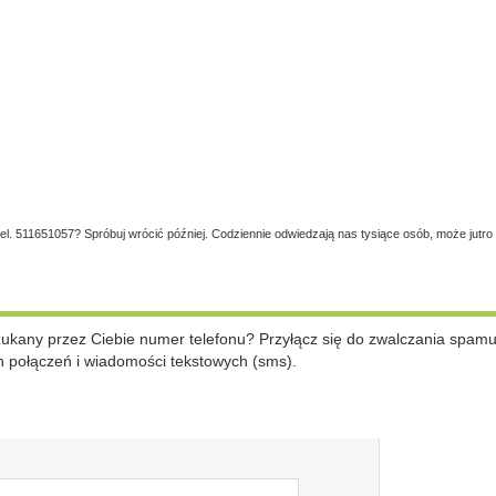
tel. 511651057? Spróbuj wrócić później. Codziennie odwiedzają nas tysiące osób, może jutro
szukany przez Ciebie numer telefonu? Przyłącz się do zwalczania spam
 połączeń i wiadomości tekstowych (sms).