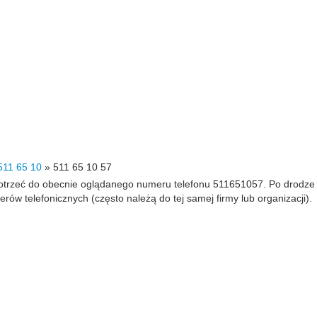
511 65 10
»
511 65 10 57
 dotrzeć do obecnie oglądanego numeru telefonu 511651057. Po drodz
 telefonicznych (często należą do tej samej firmy lub organizacji).