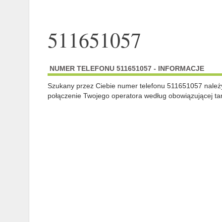
511651057
NUMER TELEFONU 511651057 - INFORMACJE
Szukany przez Ciebie numer telefonu 511651057 nale
połączenie Twojego operatora według obowiązującej tar