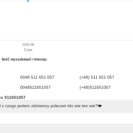
2025-06
Czas
Ilość wyszukiwań / miesiąc
0048 511 651 057
(+48) 511 651 057
0048511651057
(+48)511651057
do 511651057
 z czego jestem zdziwiony polecam kto wie ten wie?❤️