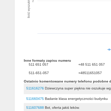
Ilość wyszukiwań numeru
2
Inne formaty zapisu numeru
511 651 057
+48 511 651 057
511-651-057
+48511651057
Ostatnio komentowane numery telefonu podobne 
511616276
Dziewczyna super piękna nie oszukuje wgl
511660475
Badanie klasa energetyczności budynku
511607688
Bot, oferta jakiś leków.