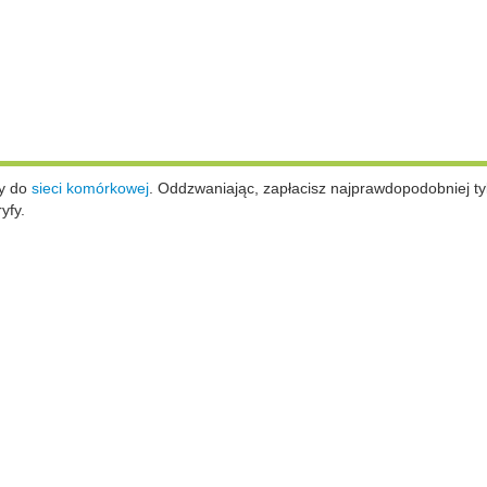
ży do
sieci komórkowej
.
Oddzwaniając, zapłacisz najprawdopodobniej ty
yfy.