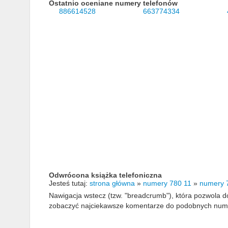
Ostatnio oceniane numery telefonów
886614528
663774334
Odwrócona książka telefoniczna
Jesteś tutaj:
strona główna
»
numery 780 11
»
numery 
Nawigacja wstecz (tzw. "breadcrumb"), która pozwola
zobaczyć najciekawsze komentarze do podobnych numerów