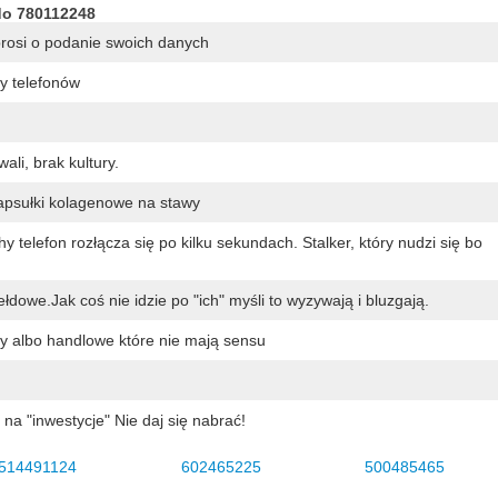
do 780112248
prosi o podanie swoich danych
 telefonów
ali, brak kultury.
kapsułki kolagenowe na stawy
y telefon rozłącza się po kilku sekundach. Stalker, który nudzi się bo
łdowe.Jak coś nie idzie po "ich" myśli to wyzywają i bluzgają.
y albo handlowe które nie mają sensu
a "inwestycje" Nie daj się nabrać!
514491124
602465225
500485465