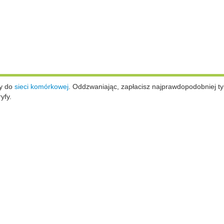
ży do
sieci komórkowej
.
Oddzwaniając, zapłacisz najprawdopodobniej ty
yfy.