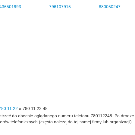
436501993
796107915
880050247
780 11 22
»
780 11 22 48
 dotrzeć do obecnie oglądanego numeru telefonu 780112248. Po drodz
 telefonicznych (często należą do tej samej firmy lub organizacji).