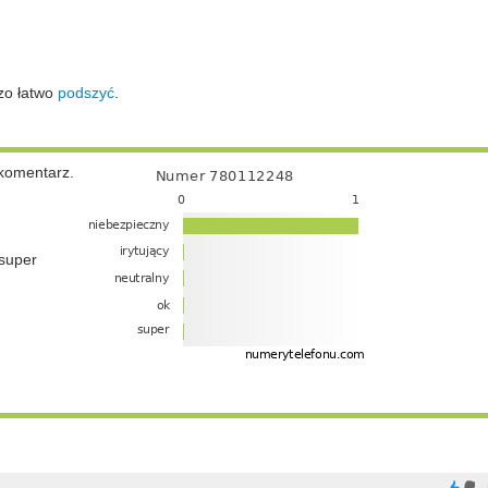
zo łatwo
podszyć
.
komentarz.
super