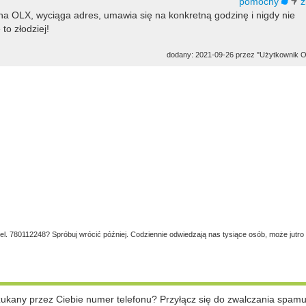
a OLX, wyciąga adres, umawia się na konkretną godzinę i nigdy nie
o złodziej!
dodany: 2021-09-26 przez "Użytkownik 
tel. 780112248? Spróbuj wrócić później. Codziennie odwiedzają nas tysiące osób, może jutro
szukany przez Ciebie numer telefonu? Przyłącz się do zwalczania spam