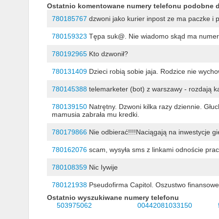
Ostatnio komentowane numery telefonu podobne 
780185767
dzwoni jako kurier inpost ze ma paczke i 
780159323
Tępa suk@. Nie wiadomo skąd ma numery
780192965
Kto dzwonił?
780131409
Dzieci robią sobie jaja. Rodzice nie wychow
780145388
telemarketer (bot) z warszawy - rozdają 
780139150
Natrętny. Dzwoni kilka razy dziennie. Głuch
mamusia zabrała mu kredki.
780179866
Nie odbierać!!!!Naciągają na inwestycje gie
780162076
scam, wysyła sms z linkami odnoście prac
780108359
Nic Iywije
780121938
Pseudofirma Capitol. Oszustwo finansowe n
Ostatnio wyszukiwane numery telefonu
503975062
00442081033150