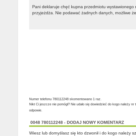
Pani deklaruje chęć kupna przedmiotu wystawionego n
przyjeżdża. Nie podawać żadnych danych, możliwe że t
Numer telefonu 780112248 skomentowano 1 raz.
Nikt Ci jeszcze nie pomógł? Nie udało się dowiedzieć do kogo należy nr 
odpowie.
0048 780112248 - DODAJ NOWY KOMENTARZ
Wiesz lub domyślasz się kto dzwonił i do kogo należy 