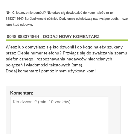
Nikt Ci jeszcze nie pomógł? Nie udało się dowiedzieć do kogo należy nr tel.
888374864? Spróbuj wrócić później. Codziennie odwiedzają nas tysiące osób, może
jutro ktoś odpowie.
0048 888374864 - DODAJ NOWY KOMENTARZ
Wiesz lub domyślasz się kto dzwonił i do kogo należy szukany
przez Ciebie numer telefonu? Przyłącz się do zwalczania spamu
telefonicznego i rozpoznawania nadawców niechcianych
połączeń i wiadomości tekstowych (sms).
Dodaj komentarz i pomóż innym użytkownikom!
Komentarz