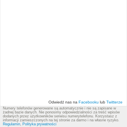
Odwiedź nas na
Facebooku
lub
Twitterze
Numery telefonów generowane są automatycznie i nie są zapisane w
żadnej bazie danych. Nie ponosimy odpowiedzialności za treść wpisów
dodanych przez użytkowników serwisu numerytelefonu. Korzystasz z
informacji zamieszczonych na tej stronie za darmo i na własne ryzyko.
Regulamin
,
Polityka prywatności